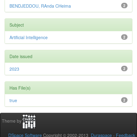
BENDJEDDOU, RAnda CHeima
2
Subject
Artificial Intelligence
2
Date issued
2023
2
Has File(s)
true
2
Theme by
DSpace Software
Copyright © 2002-2013
Duraspace
-
Feedback